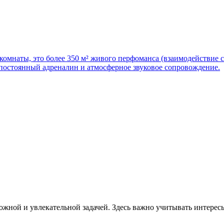
омнаты, это более 350 м² живого перфоманса (взаимодействие с
постоянный адреналин и атмосферное звуковое сопровождение.
ложной и увлекательной задачей. Здесь важно учитывать интерес