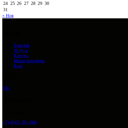
24
25
26
27
28
29
30
31
« Ноя
Меню
Главная
Услуги
Квесты
Наши контакты
Блог
Соц. Сети
VK
Контакты
г. Кострома
+7 (4942) 301-666